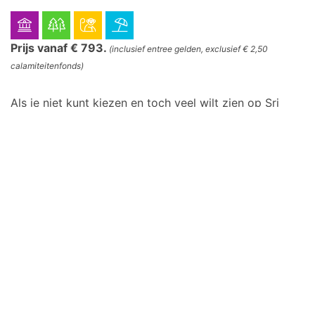
Prijs vanaf € 793.
(inclusief entree gelden, exclusief € 2,50
calamiteitenfonds)
Als je niet kunt kiezen en toch veel wilt zien op Sri
Lanka, dan is deze achtdaagse reis perfect. Een super
combinatie van historie, cultuur en religie, prachtige
natuur en wilde dieren en na afloop nog even heerlijk
genieten op het geweldige strand van Sri La[...]
ALLE TOUR INFO
Rondreis Noord Sri Lanka - 15 dagen