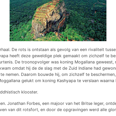
al. De rots is ontstaan ​​als gevolg van een rivaliteit tuss
pa heeft deze geweldige plek gemaakt om zichzelf te bes
beurtenis. De troonopvolger was koning Mogallana geweest
wam omdat hij de de slag met de Zuid Indiane had gewonn
te nemen. Daarom bouwde hij, om zichzelf te beschermen, dit
 Moggallana gelukt om koning Kashyapa te verslaan waarna 
dhistisch klooster.
nen. Jonathan Forbes, een majoor van het Britse leger, ont
en van dit rotsfort, en door de opgravingen werd alle glor