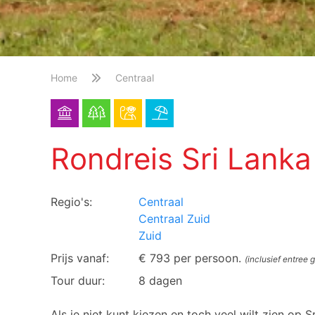
Home
Centraal
Rondreis Sri Lanka 
Regio's:
Centraal
Centraal Zuid
Zuid
Prijs vanaf:
€ 793 per persoon.
(inclusief entree 
Tour duur:
8 dagen
Als je niet kunt kiezen en toch veel wilt zien op 