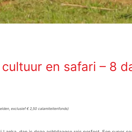
cultuur en safari – 8 
gelden, exclusief € 2,50 calamiteitenfonds)
Sri Lanka, dan is deze achtdaagse reis perfect. Een super com