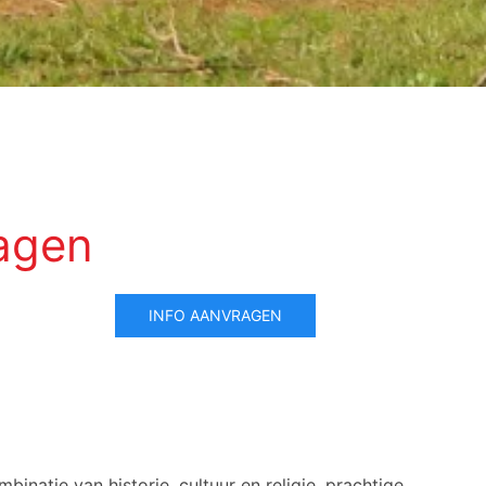
dagen
INFO AANVRAGEN
binatie van historie, cultuur en religie, prachtige