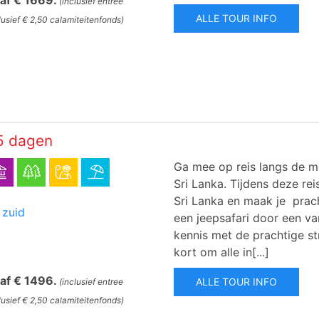
naf € 1669.
(inclusief entree
ALLE TOUR INFO
lusief € 2,50 calamiteitenfonds)
15 dagen
Ga mee op reis langs de me
Sri Lanka. Tijdens deze re
Sri Lanka en maak je prach
 zuid
een jeepsafari door een va
kennis met de prachtige st
kort om alle in[...]
naf € 1496.
ALLE TOUR INFO
(inclusief entree
lusief € 2,50 calamiteitenfonds)