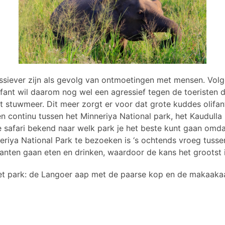
essiever zijn als gevolg van ontmoetingen met mensen. Vol
ifant wil daarom nog wel een agressief tegen de toeristen 
 stuwmeer. Dit meer zorgt er voor dat grote kuddes olifante
en continu tussen het Minneriya National park, het Kaudull
 de safari bekend naar welk park je het beste kunt gaan om
nneriya National Park te bezoeken is ‘s ochtends vroeg tus
ifanten gaan eten en drinken, waardoor de kans het grootst 
et park: de Langoer aap met de paarse kop en de makaakaa