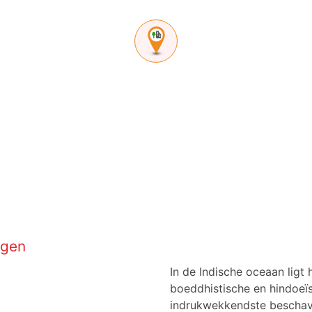
agen
In de Indische oceaan ligt 
boeddhistische en hindoeïs
indrukwekkendste beschavi