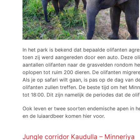
In het park is bekend dat bepaalde olifanten agr
toen zij werd aangereden door een auto. Deze ol
aantallen olifanten naar de grasvelden rondom het
oplopen tot ruim 200 dieren. De olifanten migrer
Als je op safari wilt gaan, is pas op de dag van
olifanten zullen treffen. De beste tijd om het Mi
tot 18:00. Dit zijn namelijk de periodes dat de ol
Ook leven er twee soorten endemische apen in h
en de luiaardbeer komen hier voor.
Jungle corridor Kaudulla – Minneriya