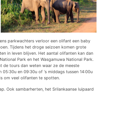
gens parkwachters verloor een olifant een baby
doen. Tijdens het droge seizoen komen grote
n in leven blijven. Het aantal olifanten kan dan
a National Park en het Wasgamuwa National Park.
dat de tours dan weten waar ze de meeste
sen 05:30u en 09:30u of ‘s middags tussen 14:00u
is om veel olifanten te spotten.
p. Ook sambarherten, het Srilankaanse luipaard