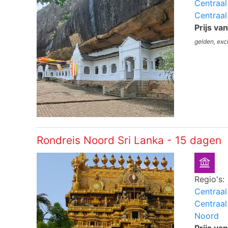
Centraal
Centraal
Prijs va
gelden, exc
Rondreis Noord Sri Lanka - 15 dagen
Regio's:
Centraal
Centraal
Noord