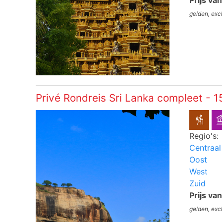
Prijs va
gelden, exc
Privé Rondreis Sri Lanka compleet - 
Regio's:
Centraal
Oost
West
Zuid
Prijs va
gelden, exc