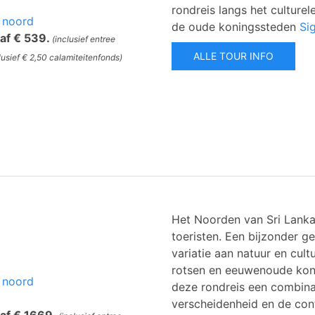
rondreis langs het culture
 noord
de oude koningssteden
Sig
naf € 539.
(inclusief entree
ALLE TOUR INFO
lusief € 2,50 calamiteitenfonds)
Het Noorden van Sri Lanka
toeristen. Een bijzonder g
variatie aan natuur en cul
rotsen en eeuwenoude koni
 noord
deze rondreis een combinat
verscheidenheid en de contr