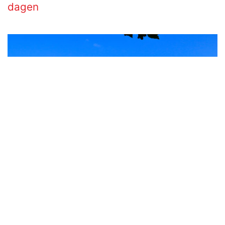
dagen
Prijs vanaf € 1496.
(inclusief entree gelden, exclusief € 2,50
calamiteitenfonds)
Ga mee op reis langs de meest complete, natuurlijke
en culturele rondreis in Sri Lanka. Tijdens deze reis