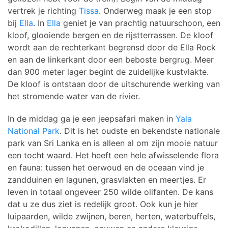
vertrek je richting
Tissa
. Onderweg maak je een stop
bij
Ella
. In
Ella
geniet je van prachtig natuurschoon, een
kloof, glooiende bergen en de rijstterrassen. De kloof
wordt aan de rechterkant begrensd door de Ella Rock
en aan de linkerkant door een beboste bergrug. Meer
dan 900 meter lager begint de zuidelijke kustvlakte.
De kloof is ontstaan door de uitschurende werking van
het stromende water van de rivier.
In de middag ga je een jeepsafari maken in
Yala
National Park
. Dit is het oudste en bekendste nationale
park van Sri Lanka en is alleen al om zijn mooie natuur
een tocht waard. Het heeft een hele afwisselende flora
en fauna: tussen het oerwoud en de oceaan vind je
zandduinen en lagunen, grasvlakten en meertjes. Er
leven in totaal ongeveer 250 wilde olifanten. De kans
dat u ze dus ziet is redelijk groot. Ook kun je hier
luipaarden, wilde zwijnen, beren, herten, waterbuffels,